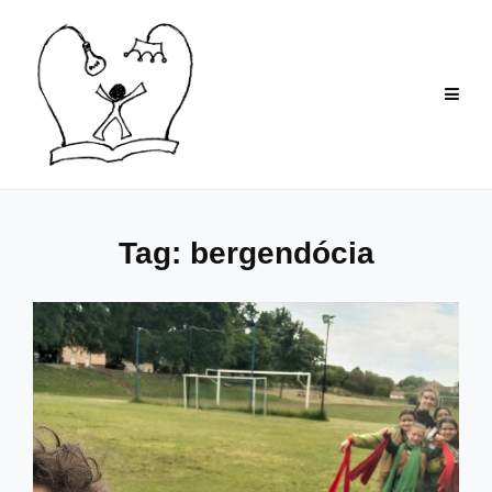
Skip
to
content
Tag:
bergendócia