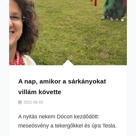
A nap, amikor a sárkányokat
villám követte
By
2021-06-02
Szilvi
A nyitás nekem Dócon kezdődött:
meseösvény a tekergőkkel és újra Tesla.
…