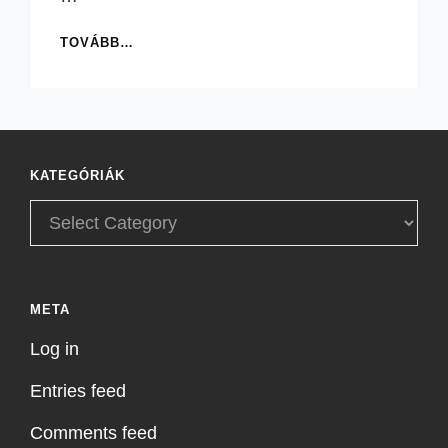
A
TOVÁBB…
NAP,
AMIKOR
A
SÁRKÁNYOKAT
VILLÁM
KÖVETTE
KATEGÓRIÁK
Kategóriák
META
Log in
Entries feed
Comments feed