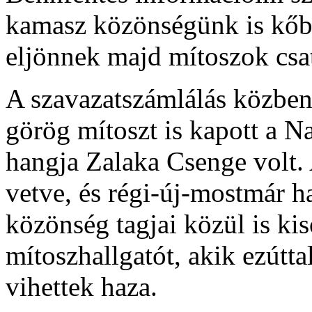
kamasz közönségünk is kőbe
eljönnek majd mítoszok csat
A szavazatszámlálás közbe
görög mítoszt is kapott a
hangja Zalaka Csenge volt.
vetve, és régi-új-mostmár
közönség tagjai közül is ki
mítoszhallgatót, akik ezút
vihettek haza.