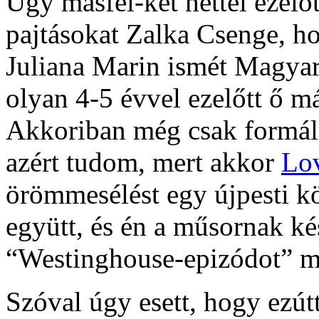
Úgy másfél-két héttel ezel
pajtásokat Zalka Csenge, h
Juliana Marin ismét Magyaro
olyan 4-5 évvel ezelőtt ő már
Akkoriban még csak formáló
azért tudom, mert akkor
Lov
örömmesélést egy újpesti kö
együtt, és én a műsornak ké
“Westinghouse-epizódot” m
Szóval úgy esett, hogy ezút