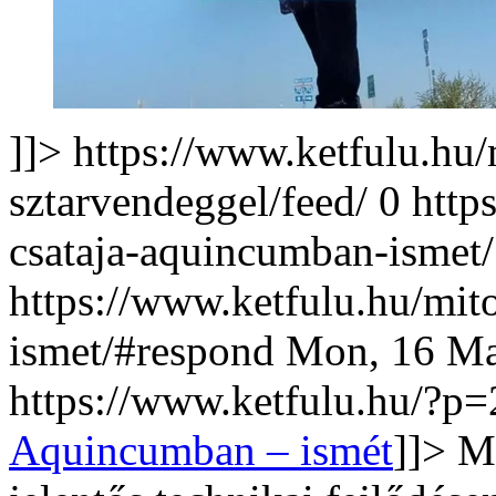
]]>
https://www.ketfulu.hu
sztarvendeggel/feed/
0
http
csataja-aquincumban-ismet/
https://www.ketfulu.hu/mit
ismet/#respond
Mon, 16 Ma
https://www.ketfulu.hu/?p
Aquincumban – ismét
]]>
Mi