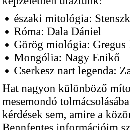
képzeletben utaztunk:
északi mitológia: Stenszk
Róma: Dala Dániel
Görög miológia: Gregus L
Mongólia: Nagy Enikő
Cserkesz nart legenda: Z
Hat nagyon különböző míto
mesemondó tolmácsolásában
kérdések sem, amire a közön
Bennfentes információim sz