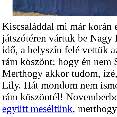
Kiscsaláddal mi már korán é
játszótéren vártuk be Nagy
idő, a helyszín felé vettük a
rám köszönt: hogy én nem S
Merthogy akkor tudom, izé
Lily. Hát mondom nem ismer
rám köszöntél! Novemberbe
együtt meséltünk
, merthogy