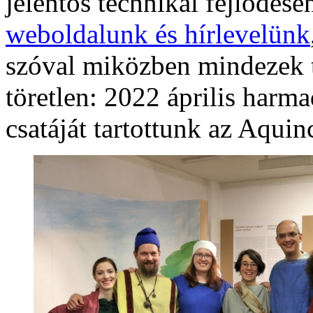
jelentős technikai fejlődése
weboldalunk és hírlevelünk
szóval miközben mindezek t
töretlen: 2022 április harm
csatáját tartottunk az Aq