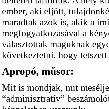
beltéren tartottuk. A hely ki
ember, aki eljött, tulajdonk
maradtak azok is, akik a im
megfogyatkozásával a kény
választottak maguknak egye
következtetni, hogy tetszett
Apropó, műsor:
Mit is mondjak, mit mesélj
“adminisztratív” beszámoló