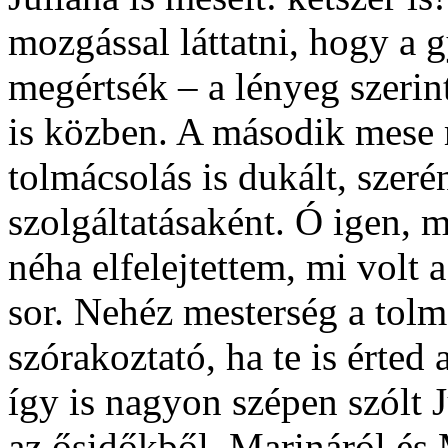
mozgással láttatni, hogy a 
megértsék – a lényeg szerin
is közben. A második mese
tolmácsolás is dukált, szer
szolgáltatásaként. Ó igen, 
néha elfelejtettem, mi volt 
sor. Nehéz mesterség a tolm
szórakoztató, ha te is érted 
így is nagyon szépen szólt 
az ősidőkből, Marináról és 