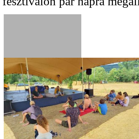
fesztiválon pár napra megáll