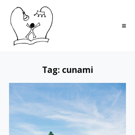
Skip
to
content
Tag:
cunami