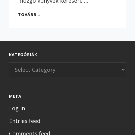
mozgó könyvek kérésére …
TENGERPARTI
TOVÁBB…
KÖRBEBLOG
A
MOZGÓ
KÖNYVEK
MESEHETÉNEK
ALKALMÁBÓL
KATEGÓRIÁK
Kategóriák
META
Log in
Entries feed
Comments feed