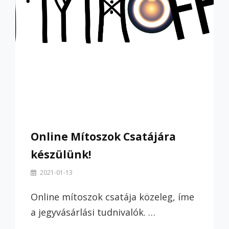
Online Mítoszok Csatájára
készülünk!
By
2021-01-13
Szilvi
Online mítoszok csatája közeleg, íme
a jegyvásárlási tudnivalók. …