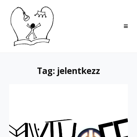
Skip
to
content
Tag:
jelentkezz