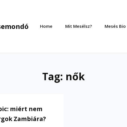
esemondó
Home
Mit Mesélsz?
Mesés Bio
Tag:
nők
pic: miért nem
rgok Zambiára?