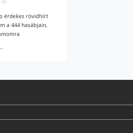
1-13
p érdekes rövidhírt
am a 444 hasábjain,
zámomra
OFFTOPIC:
B…
MIÉRT
NEM
HÁBORGOK
ZAMBIÁRA?