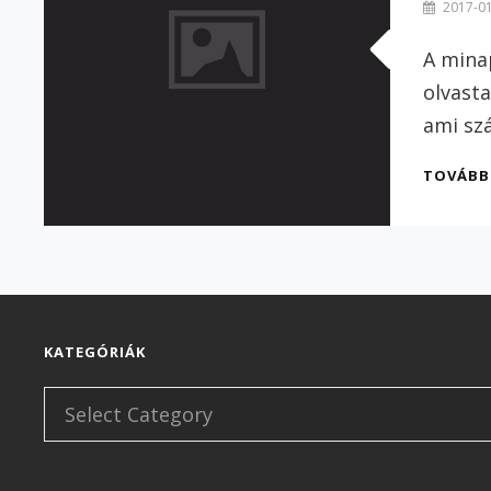
By
2017-0
Szilvi
A mina
olvast
ami s
TOVÁB
KATEGÓRIÁK
Kategóriák