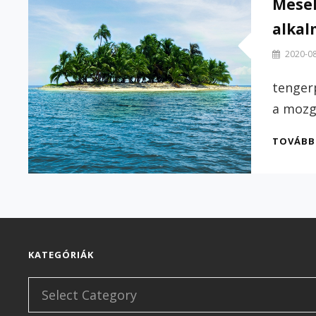
Mese
alkal
By
2020-0
Szilvi
tenger
a mozg
TOVÁB
KATEGÓRIÁK
Kategóriák