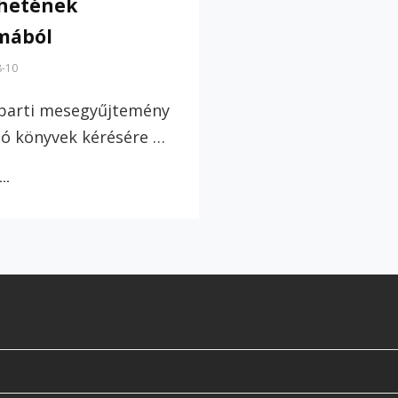
hetének
mából
8-10
parti mesegyűjtemény
ó könyvek kérésére …
TENGERPARTI
B…
KÖRBEBLOG
A
MOZGÓ
KÖNYVEK
MESEHETÉNEK
ALKALMÁBÓL