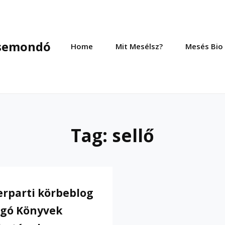
esemondó
Home
Mit Mesélsz?
Mesés Bio
Tag:
sellő
rparti körbeblog
gó Könyvek