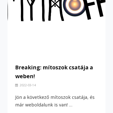
Breaking: mítoszok csatája a
weben!
By
2022-03-14
Szilvi
Jön a következő mítoszok csatája, és
már weboldalunk is van! …