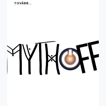
BREAKING:
TOVÁBB…
MÍTOSZOK
CSATÁJA
A
WEBEN!