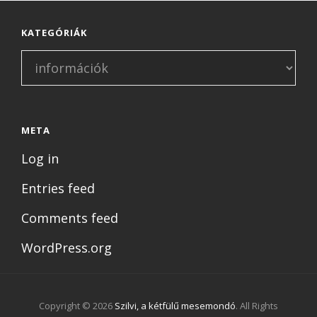
ITT
IS
KATEGÓRIÁK
VAGYOK!
🙂
Kategóriák
META
Log in
Entries feed
Comments feed
WordPress.org
Copyright © 2026
Szilvi, a kétfülű mesemondó
. All Rights