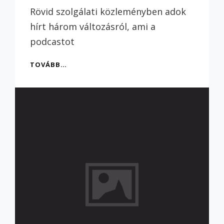
Rövid szolgálati közleményben adok
hírt három változásról, ami a
podcastot
KÉTFÜLŰ
TOVÁBB…
KEDVESZOTTY
0024
#MIKORMÁR
–
SZOLGÁLATI
KÖZLEMÉNY
ARRÓL,
HOGY
MIKOR
JÖN
MÁR
ÚJ
ADÁS?