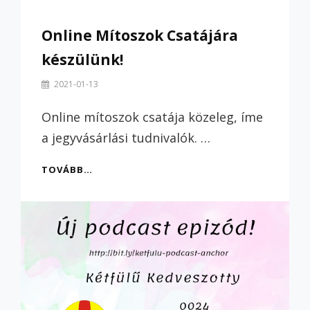
Online Mítoszok Csatájára
készülünk!
By
2021-01-13
Szilvi
Online mítoszok csatája közeleg, íme
a jegyvásárlási tudnivalók. …
ONLINE
TOVÁBB…
MÍTOSZOK
CSATÁJÁRA
KÉSZÜLÜNK!