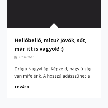
Hellóbelló, mizu? Jövök, sőt,
már itt is vagyok! :)
By
2019-09-16
Szilvi
Drága Nagyvilág! Képzeld, nagy újság
van mifelénk. A hosszú adásszünet a
HELLÓBELLÓ,
TOVÁBB…
MIZU?
JÖVÖK,
SŐT,
MÁR