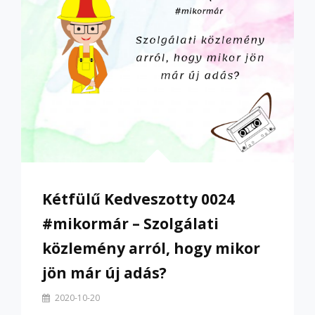
Kétfülű Kedveszotty 0024
#mikormár – Szolgálati
közlemény arról, hogy mikor
jön már új adás?
By
2020-10-20
Szilvi