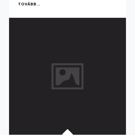
NYEREMÉNYJÁTÉK
TOVÁBB…
A
HÍRLEVÉL
MEGÜNNEPLÉSÉRE