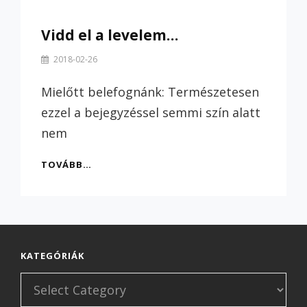
Vidd el a levelem…
By
2018-02-26
Szilvi
Mielőtt belefognánk: Természetesen
ezzel a bejegyzéssel semmi szín alatt
nem
VIDD
TOVÁBB…
EL
A
LEVELEM…
KATEGÓRIÁK
Kategóriák