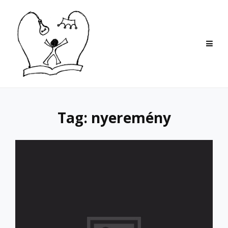
Skip
to
content
Tag:
nyeremény