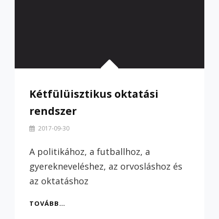
Kétfülüisztikus oktatási
rendszer
By
2017-09-30
Szilvi
A politikához, a futballhoz, a
gyerekneveléshez, az orvosláshoz és
az oktatáshoz
KÉTFÜLÜISZTIKUS
TOVÁBB…
OKTATÁSI