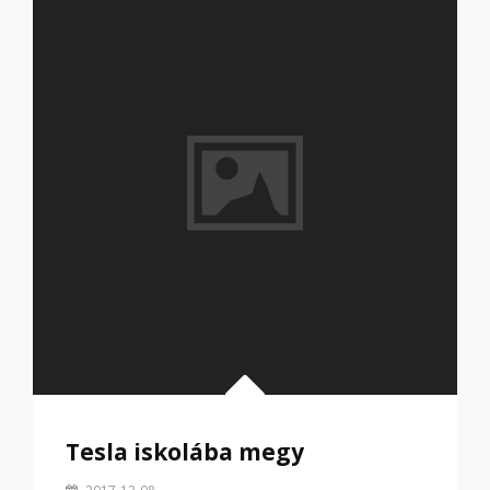
HOL
LAKIK
A
MESEMONDÓ
TANONC?
Tesla iskolába megy
By