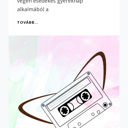
végén esedékes gyereknap
alkalmából a
KÉTFÜLŰ
TOVÁBB…
KEDVESZOTTY
0016
–
TALÁLJ
KI
EGY
MESÉT,
JOBB
LESZ
BÁRMINÉL!