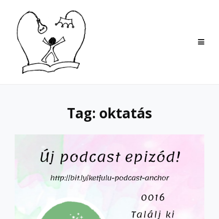
Skip
to
content
Tag:
oktatás