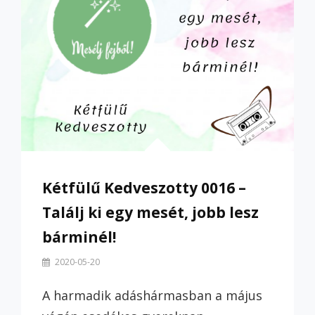
Kétfülű Kedveszotty 0016 –
Találj ki egy mesét, jobb lesz
bárminél!
By
2020-05-20
Szilvi
A harmadik adáshármasban a május