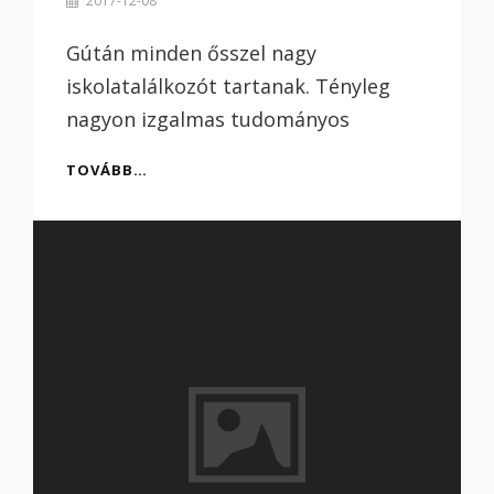
2017-12-08
Szilvi
Gútán minden ősszel nagy
iskolatalálkozót tartanak. Tényleg
nagyon izgalmas tudományos
TESLA
TOVÁBB…
ISKOLÁBA
MEGY