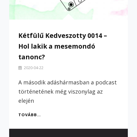
Kétfülű Kedveszotty 0014 –
Hol lakik a mesemondó
tanonc?
By
2020-04-22
Szilvi
A második adáshármasban a podcast
történetének még viszonylag az
elején
KÉTFÜLŰ
TOVÁBB…
KEDVESZOTTY
0014
–