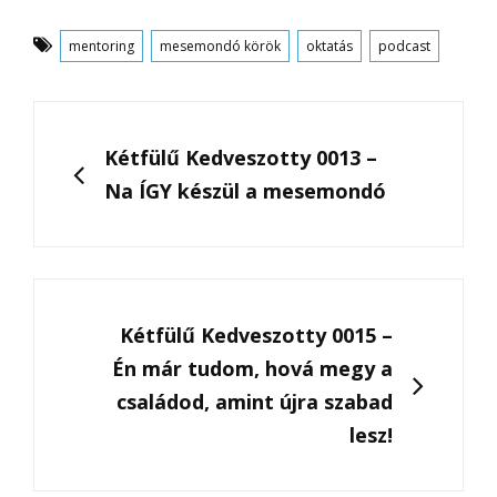
Tags
mentoring
mesemondó körök
oktatás
podcast
Post
navigation
PREVIOUS
Kétfülű Kedveszotty 0013 –
Na ÍGY készül a mesemondó
NEXT
Kétfülű Kedveszotty 0015 –
Én már tudom, hová megy a
családod, amint újra szabad
lesz!