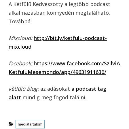
A Kétfülű Kedveszotty a legtöbb podcast
alkalmazásban könnyedén megtalálható.
Továbbá:
Mixcloud:
http://bit.ly/ketfulu-podcast-
mixcloud
facebook:
https://www.facebook.com/SzilviA
KetfuluMesemondo/app/49631911630/
kétfülű blog:
az adásokat
a podcast tag
alatt
mindig meg fogod találni.
Categories
médiatartalom