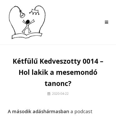
Skip
to
content
Kétfülű Kedveszotty 0014 –
Hol lakik a mesemondó
tanonc?
By
2020-04-22
Szilvi
A második adáshármasban
a podcast