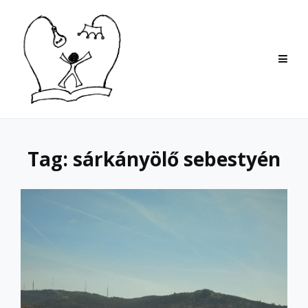
Skip
to
content
Tag:
sárkányölő sebestyén