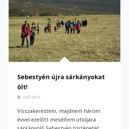
Sebestyén újra sárkányokat
ölt!
By
2022-04-01
Szilvi
Visszakerestem, majdnem három
évvel ezelőtt meséltem utoljára
sárkányölő Sebestyén történetét,