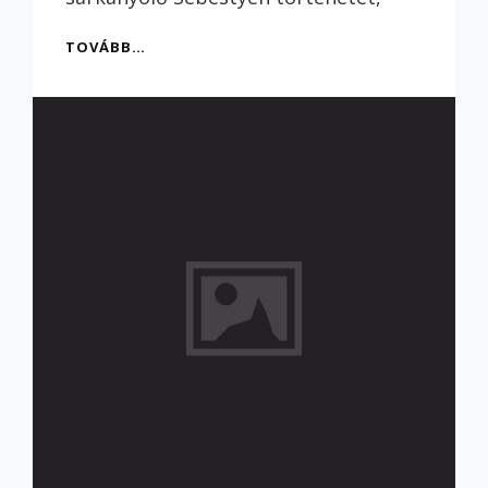
SEBESTYÉN
TOVÁBB…
ÚJRA
SÁRKÁNYOKAT
ÖLT!