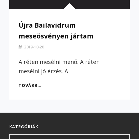
Újra Bailavidrum
meseösvényen jártam
By
2019-10-20
Szilvi
A réten mesélni menő. A réten
mesélni jó érzés. A
ÚJRA
TOVÁBB…
BAILAVIDRUM
MESEÖSVÉNYEN
JÁRTAM
KATEGÓRIÁK
Kategóriák