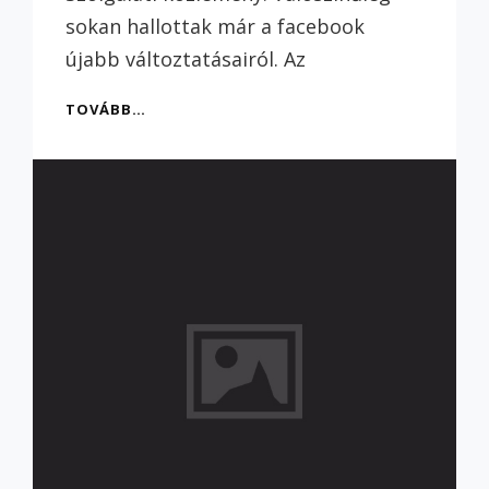
sokan hallottak már a facebook
újabb változtatásairól. Az
ÍGY
TOVÁBB…
HALADJ
A
KORRAL,
ÍGY
HALADJ
VELEM!