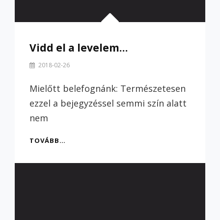
Vidd el a levelem…
By
2018-02-26
Szilvi
Mielőtt belefognánk: Természetesen
ezzel a bejegyzéssel semmi szín alatt
nem
VIDD
TOVÁBB…
EL
A
LEVELEM…