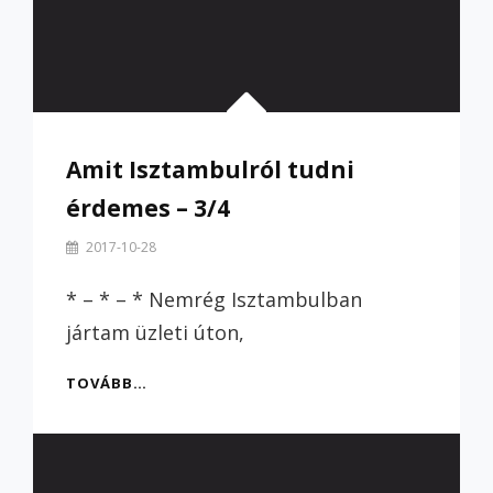
Amit Isztambulról tudni
érdemes – 3/4
By
2017-10-28
Szilvi
* – * – * Nemrég Isztambulban
jártam üzleti úton,
AMIT
TOVÁBB…
ISZTAMBULRÓL
TUDNI
ÉRDEMES
–