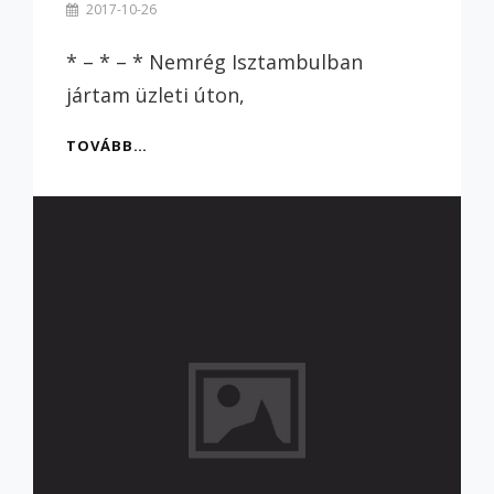
By
2017-10-26
Szilvi
* – * – * Nemrég Isztambulban
jártam üzleti úton,
AMIT
TOVÁBB…
ISZTAMBULRÓL
TUDNI
ÉRDEMES
–
2/4