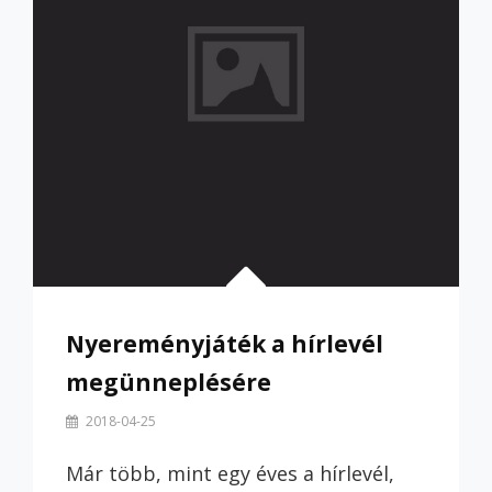
Nyereményjáték a hírlevél
megünneplésére
By
2018-04-25
Szilvi
Már több, mint egy éves a hírlevél,