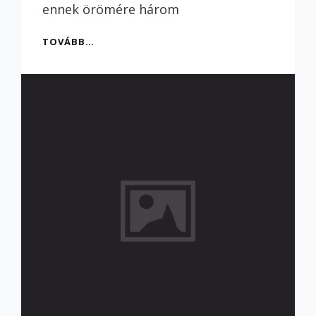
ennek örömére három
NYEREMÉNYJÁTÉK
TOVÁBB…
A
HÍRLEVÉL
MEGÜNNEPLÉSÉRE