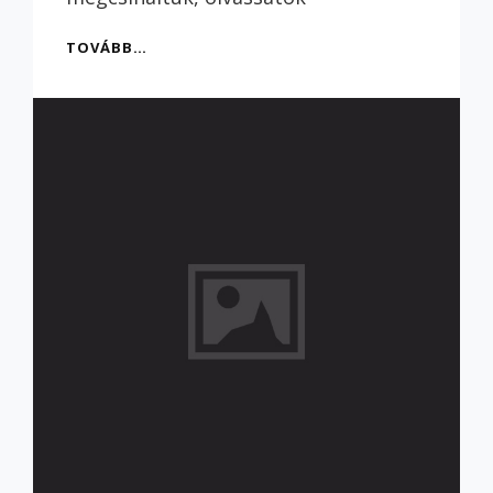
TIMELESS
TOVÁBB…
TALES
–
A
MAGYAR
KIADÁS