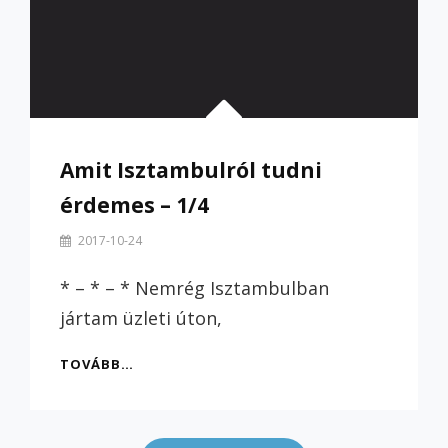
Amit Isztambulról tudni
érdemes – 1/4
By
2017-10-24
Szilvi
* – * – * Nemrég Isztambulban
jártam üzleti úton,
AMIT
TOVÁBB…
ISZTAMBULRÓL
TUDNI
Posts
ÉRDEMES
–