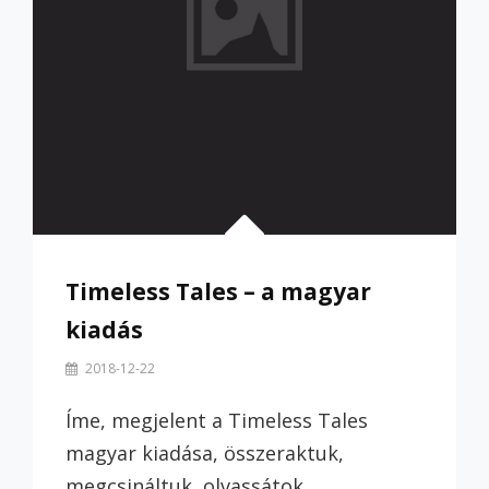
Timeless Tales – a magyar
kiadás
By
2018-12-22
Szilvi
Íme, megjelent a Timeless Tales
magyar kiadása, összeraktuk,
megcsináltuk, olvassátok