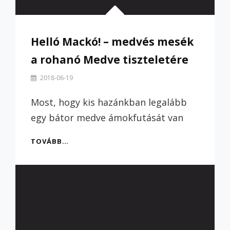
Helló Mackó! – medvés mesék
a rohanó Medve tiszteletére
By
2018-06-19
Szilvi
Most, hogy kis hazánkban legalább
egy bátor medve ámokfutását van
HELLÓ
TOVÁBB…
MACKÓ!
–
MEDVÉS
MESÉK
A
ROHANÓ
MEDVE
TISZTELETÉRE