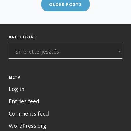
navigation
OLDER POSTS
1/4
KATEGÓRIÁK
Kategóriák
META
Log in
Entries feed
Comments feed
WordPress.org