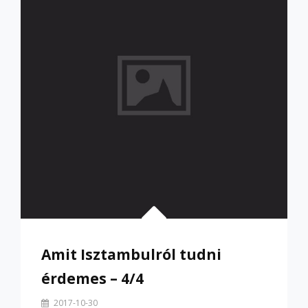
KURUSBÓL
Amit Isztambulról tudni
érdemes – 4/4
By
2017-10-30