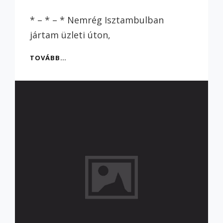
Szilvi
* – * – * Nemrég Isztambulban
jártam üzleti úton,
AMIT
TOVÁBB…
ISZTAMBULRÓL
TUDNI
ÉRDEMES
–
4/4