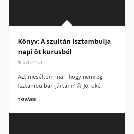
Könyv: A szultán Isztambulja
napi öt kurusból
By
2017-11-01
Szilvi
Azt meséltem már, hogy nemrég
Isztambulban jártam? 😀 Jó, oké,
KÖNYV:
TOVÁBB…
A
SZULTÁN
ISZTAMBULJA
NAPI
ÖT