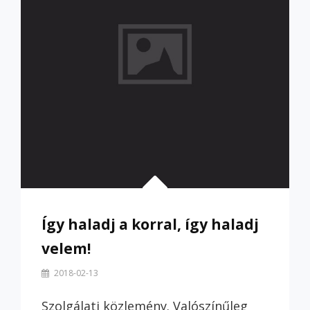
Így haladj a korral, így haladj
velem!
By
2018-02-13
Szilvi
Szolgálati közlemény. Valószínűleg