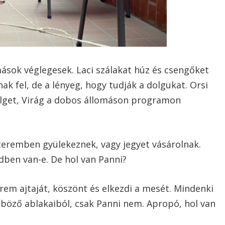
mások véglegesek. Laci szálakat húz és csengőket
ak fel, de a lényeg, hogy tudják a dolgukat. Orsi
erelget, Virág a dobos állomáson programon
 teremben gyülekeznek, vagy jegyet vásárolnak.
ndben van-e. De hol van Panni?
erem ajtaját, köszönt és elkezdi a mesét. Mindenki
böző ablakaiból, csak Panni nem. Apropó, hol van