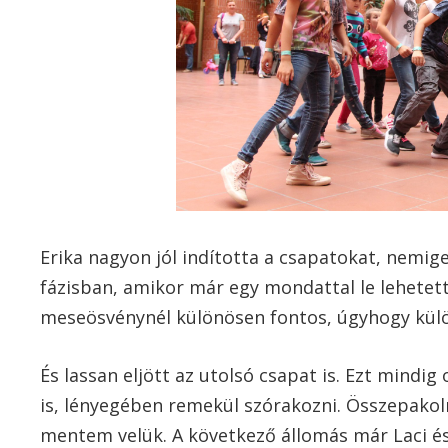
Erika nagyon jól indította a csapatokat, nemig
fázisban, amikor már egy mondattal le lehetett 
meseösvénynél különösen fontos, úgyhogy külö
És lassan eljött az utolsó csapat is. Ezt mindig
is, lényegében remekül szórakozni. Összepako
mentem velük. A következő állomás már Laci és 