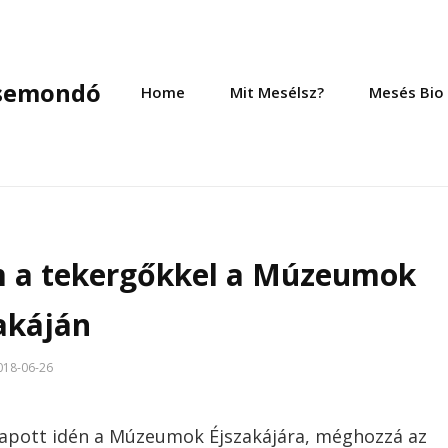
esemondó
Home
Mit Mesélsz?
Mesés Bio
 a tekergőkkel a Múzeumok
akáján
018-06-26
apott idén a Múzeumok Éjszakájára, méghozzá az