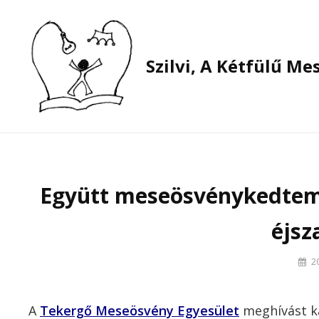
Skip
to
content
Szilvi, A Kétfülű M
Amikor a mesék elszabadulnak…
Együtt meseösvénykedtem
éjsz
By
2
Szilvi
A
Tekergő Meseösvény Egyesület
meghívást k