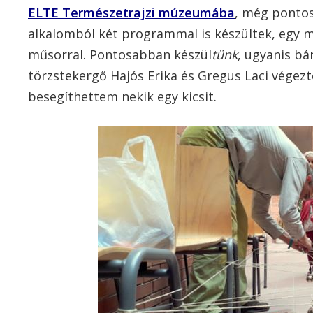
ELTE Természetrajzi múzeumába
, még ponto
alkalomból két programmal is készültek, egy
műsorral. Pontosabban készül
tünk
, ugyanis b
törzstekergő Hajós Erika és Gregus Laci végezté
besegíthettem nekik egy kicsit.