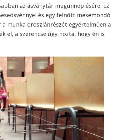
sabban az ásványtár megünneplésére. Ez
 meseösvénnyel és egy felnőtt mesemondó
ár a munka oroszlánrészét egyértelműen a
k el, a szerencse úgy hozta, hogy én is