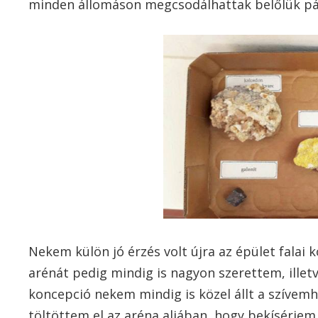
minden állomáson megcsodálhattak belőlük pá
Nekem külön jó érzés volt újra az épület falai kö
arénát pedig mindig is nagyon szerettem, illet
koncepció nekem mindig is közel állt a szívemh
töltöttem el az aréna aljában, hogy bekísérjem 