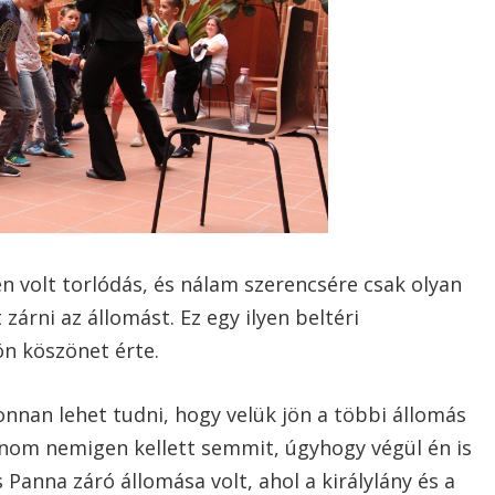
en volt torlódás, és nálam szerencsére csak olyan
zárni az állomást. Ez egy ilyen beltéri
n köszönet érte.
 onnan lehet tudni, hogy velük jön a többi állomás
lnom nemigen kellett semmit, úgyhogy végül én is
Panna záró állomása volt, ahol a királylány és a