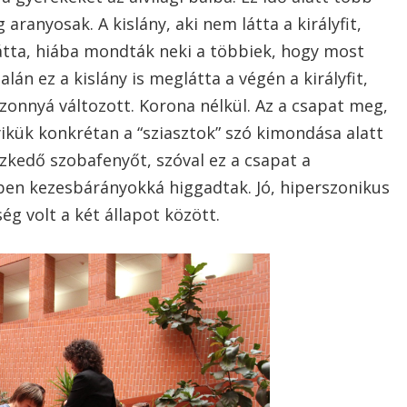
aranyosak. A kislány, aki nem látta a királyfit,
tta, hiába mondták neki a többiek, hogy most
lán ez a kislány is meglátta a végén a királyfit,
onnyá változott. Korona nélkül. Az a csapat meg,
yikük konkrétan a “sziasztok” szó kimondása alatt
kedő szobafenyőt, szóval ez a csapat a
ben kezesbárányokká higgadtak. Jó, hiperszonikus
g volt a két állapot között.