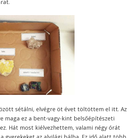
rat.
zött sétálni, elvégre öt évet töltöttem el itt. Az
ve maga ez a bent-vagy-kint belsőépítészeti
ez. Hát most kiélvezhettem, valami négy órát
a gyerekeket az alvilági bálba. Ez idő alatt több