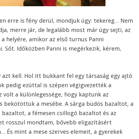
ben erre is fény derül, mondjuk úgy: tekereg… Nem
a, merre jár, de legalább most már úgy sejti, az
i a helyére, amikor az első turnus Panni
ni. Sőt. Időközben Panni is megérkezik, kérem,
azt kell. Hol itt bukkant fel egy társaság egy ajtó
sok pedig ezúttal is szépen végigvezették a
 volt a különlegessége, hogy kaptunk az
s bekötöttük a mesébe. A sárga büdös bazaltot, a
s bazaltot, a fémesen csillogó bazaltot és az
iket rosszul mondtam, bővebb eligazításért
… És mint a mese szerves elemeit, a gyerekek