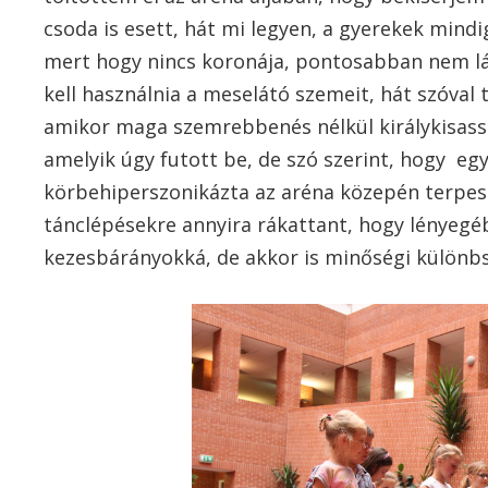
csoda is esett, hát mi legyen, a gyerekek mindig 
mert hogy nincs koronája, pontosabban nem lá
kell használnia a meselátó szemeit, hát szóval ta
amikor maga szemrebbenés nélkül királykisassz
amelyik úgy futott be, de szó szerint, hogy eg
körbehiperszonikázta az aréna közepén terpesz
tánclépésekre annyira rákattant, hogy lényegé
kezesbárányokká, de akkor is minőségi különbsé