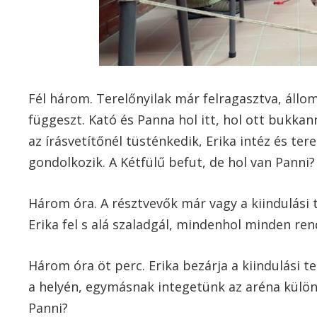
Fél három. Terelőnyilak már felragasztva, állo
függeszt. Kató és Panna hol itt, hol ott bukkann
az írásvetítőnél tüsténkedik, Erika intéz és t
gondolkozik. A Kétfülű befut, de hol van Panni?
Három óra. A résztvevők már vagy a kiindulási
Erika fel s alá szaladgál, mindenhol minden re
Három óra öt perc. Erika bezárja a kiindulási t
a helyén, egymásnak integetünk az aréna külön
Panni?