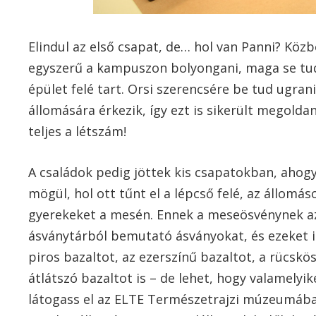
Elindul az első csapat, de… hol van Panni? Köz
egyszerű a kampuszon bolyongani, maga se tudj
épület felé tart. Orsi szerencsére be tud ugran
állomására érkezik, így ezt is sikerült megolda
teljes a létszám!
A családok pedig jöttek kis csapatokban, ahogy 
mögül, hol ott tűnt el a lépcső felé, az állomá
gyerekeket a mesén. Ennek a meseösvénynek az
ásványtárból bemutató ásványokat, és ezeket i
piros bazaltot, az ezerszínű bazaltot, a rücskö
átlátszó bazaltot is – de lehet, hogy valamely
látogass el az ELTE Természetrajzi múzeumába