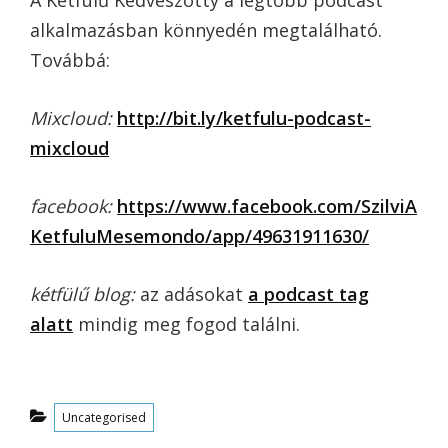
A Kétfülű Kedveszotty a legtöbb podcast
alkalmazásban könnyedén megtalálható.
Továbbá:
Mixcloud:
http://bit.ly/ketfulu-podcast-
mixcloud
facebook:
https://www.facebook.com/SzilviA
KetfuluMesemondo/app/49631911630/
kétfülű blog:
az adásokat
a podcast tag
alatt
mindig meg fogod találni.
Categories
Uncategorised