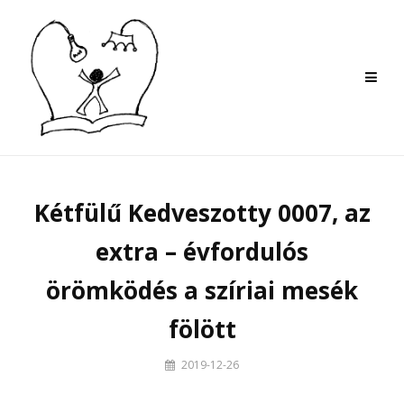
Skip
to
content
Kétfülű Kedveszotty 0007, az
extra – évfordulós
örömködés a szíriai mesék
fölött
By
2019-12-26
Szilvi