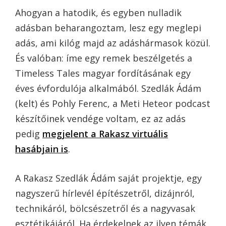
Ahogyan a hatodik, és egyben nulladik
adásban beharangoztam, lesz egy meglepi
adás, ami kilóg majd az adáshármasok közül.
És valóban: íme egy remek beszélgetés a
Timeless Tales magyar fordításának egy
éves évfordulója alkalmából. Szedlák Ádám
(kelt) és Pohly Ferenc, a Meti Heteor podcast
készítőinek vendége voltam, ez az adás
pedig
megjelent a Rakasz virtuális
hasábjain is
.
A Rakasz Szedlák Ádám saját projektje, egy
nagyszerű hírlevél építészetről, dizájnról,
technikáról, bölcsészetről és a nagyvasak
esztétikájáról. Ha érdekelnek az ilyen témák,