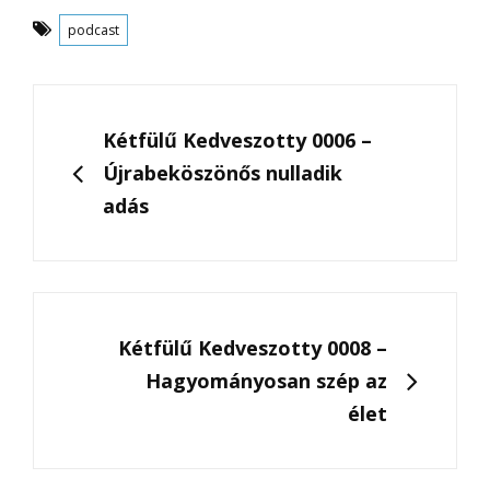
Tags
podcast
Post
navigation
PREVIOUS
Kétfülű Kedveszotty 0006 –
Újrabeköszönős nulladik
adás
NEXT
Kétfülű Kedveszotty 0008 –
Hagyományosan szép az
élet