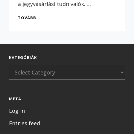
a jegyvásárlási tudnivalók. …
ONLINE
TOVÁBB…
MÍTOSZOK
CSATÁJÁRA
KÉSZÜLÜNK!
KATEGÓRIÁK
Kategóriák
META
Log in
Entries feed