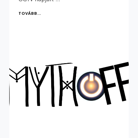
MÍTOSZOK
TOVÁBB…
CSATÁJA
AQUINCUMBAN
–
ISMÉT