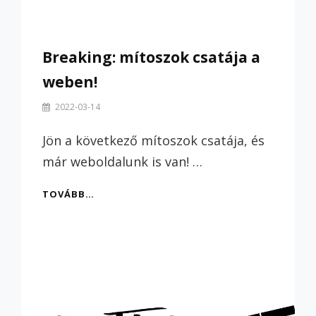
Breaking: mítoszok csatája a
weben!
By
2022-03-14
Szilvi
Jön a következő mítoszok csatája, és
már weboldalunk is van! …
BREAKING:
TOVÁBB…
MÍTOSZOK
CSATÁJA
A
WEBEN!