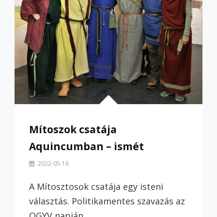
Mítoszok csatája
Aquincumban – ismét
By
2022-05-16
Szilvi
A Mítosztosok csatája egy isteni
választás. Politikamentes szavazás az
OGYV napján. …