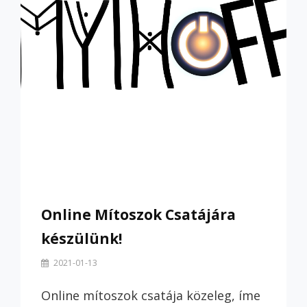
Online Mítoszok Csatájára
készülünk!
By
2021-01-13
Szilvi
Online mítoszok csatája közeleg, íme