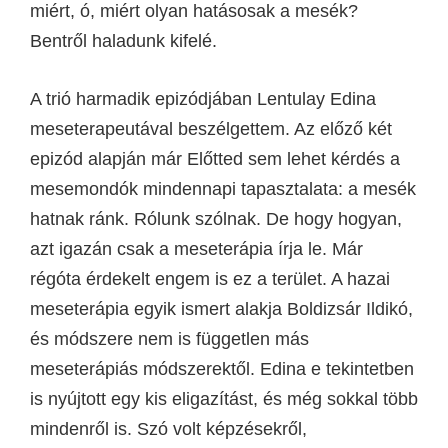
miért, ó, miért olyan hatásosak a mesék?
Bentről haladunk kifelé.
A trió harmadik epizódjában Lentulay Edina
meseterapeutával beszélgettem. Az előző két
epizód alapján már Előtted sem lehet kérdés a
mesemondók mindennapi tapasztalata: a mesék
hatnak ránk. Rólunk szólnak. De hogy hogyan,
azt igazán csak a meseterápia írja le. Már
régóta érdekelt engem is ez a terület. A hazai
meseterápia egyik ismert alakja Boldizsár Ildikó,
és módszere nem is független más
meseterápiás módszerektől. Edina e tekintetben
is nyújtott egy kis eligazítást, és még sokkal több
mindenről is. Szó volt képzésekről,