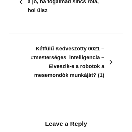
a jó, ha fogalmad sincs róla,
hol ülsz
NEXT
Kétfülű Kedveszotty 0021 –
#mesterséges_intelligencia –
Elveszik-e a robotok a
mesemondók munkáját? (1)
Leave a Reply