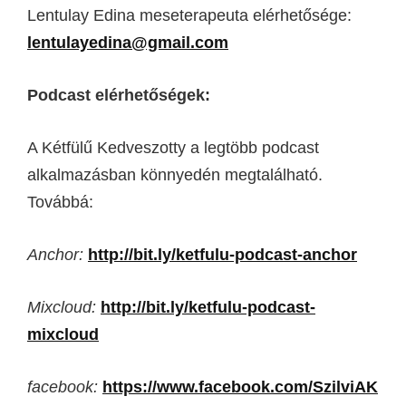
Lentulay Edina meseterapeuta elérhetősége:
lentulayedina@gmail.com
Podcast elérhetőségek:
A Kétfülű Kedveszotty a legtöbb podcast
alkalmazásban könnyedén megtalálható.
Továbbá:
Anchor:
http://bit.ly/ketfulu-podcast-anchor
Mixcloud:
http://bit.ly/ketfulu-podcast-
mixcloud
facebook:
https://www.facebook.com/SzilviAK