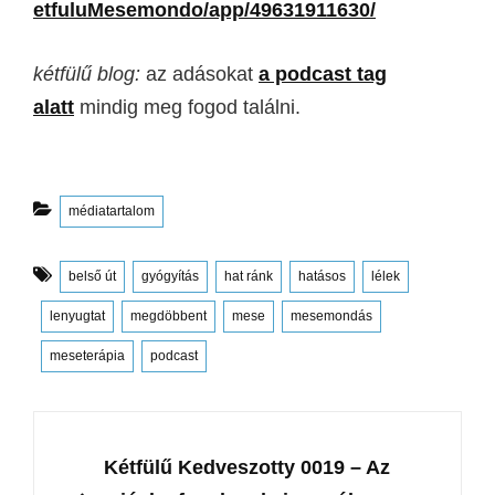
etfuluMesemondo/app/49631911630/
kétfülű blog:
az adásokat
a podcast tag
alatt
mindig meg fogod találni.
Categories
médiatartalom
Tags
belső út
gyógyítás
hat ránk
hatásos
lélek
lenyugtat
megdöbbent
mese
mesemondás
meseterápia
podcast
Post
navigation
PREVIOUS
Kétfülű Kedveszotty 0019 – Az