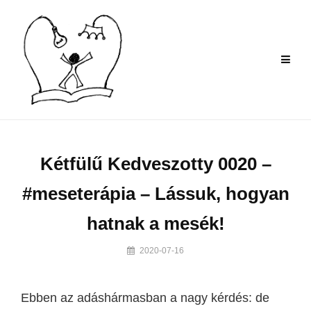
Skip
to
content
Kétfülű Kedveszotty 0020 –
#meseterápia – Lássuk, hogyan
hatnak a mesék!
By
2020-07-16
Szilvi
Ebben az adáshármasban a nagy kérdés: de