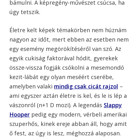
bámulni. A képregény-művészet csúcsa, ha
úgy tetszik.
Életre kelt képek témakörben nem húznám
nagyon az időt, mert ebben az esetben nem
egy esemény megörökítéséről van szó. Az
egyik cukiság faktorával hódit, gyerekek
össze-vissza fogják csókolni a mesemondó
kezit-lábát egy olyan meséért cserébe,
amelyben valaki
mindig csak cicát rajzol
–
ami egyszer aztán életre is kel, és le is lép a
vászonról (n+1 D mozi). A legendás
Slappy
Hooper
pedig egy modern, vérbeli amerikai
szuperhős, kinek ereje abban áll, hogy amit
ő fest, az úgy is lesz, méghozzá alaposan.