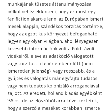
munkájának tüzetes áttanulmányozása
nélkül nehéz eldönteni, hogy ez most egy
fan fiction akart-e lenni az Európában ismert
mesék alapján, szándékos torzítás történt-e,
hogy az egzotikus környezet befogadható
legyen egy olyan világban, ahol lényegesen
kevesebb információnk volt a Föld távoli
vidékeiről, eleve az adatközlő válogatott
vagy torzított a fehér ember előtt (nem
ismeretlen jelenség), vagy rosszabb, és a
gyűjtés és válogatás már egyfajta tudatos
vagy nem tudatos kolonizáló arroganciával
zajlott. Az eredeti, holland kiadás egyébként
’56-os, de az előszóból arra következtetek,
hogy a szerző a meséket korábban ismerte