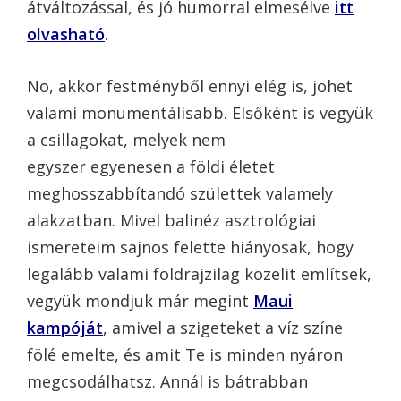
átváltozással, és jó humorral elmesélve
itt
olvasható
.
No, akkor festményből ennyi elég is, jöhet
valami monumentálisabb. Elsőként is vegyük
a csillagokat, melyek nem
egyszer egyenesen a földi életet
meghosszabbítandó születtek valamely
alakzatban. Mivel balinéz asztrológiai
ismereteim sajnos felette hiányosak, hogy
legalább valami földrajzilag közelit említsek,
vegyük mondjuk már megint
Maui
kampóját
, amivel a szigeteket a víz színe
fölé emelte, és amit Te is minden nyáron
megcsodálhatsz. Annál is bátrabban