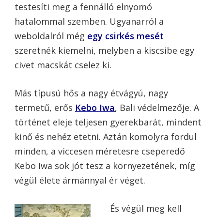
testesíti meg a fennálló elnyomó
hatalommal szemben. Ugyanarról a
weboldalról még
egy csirkés mesét
szeretnék kiemelni, melyben a kiscsibe egy
civet macskát cselez ki.
Más típusú hős a nagy étvágyú, nagy
termetű, erős
Kebo Iwa
, Bali védelmezője. A
történet eleje teljesen gyerekbarát, mindent
kinő és nehéz etetni. Aztán komolyra fordul
minden, a viccesen méretesre cseperedő
Kebo Iwa sok jót tesz a környezetének, míg
végül élete ármánnyal ér véget.
És végül meg kell