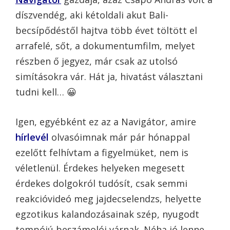
díszvendég, aki kétoldali akut Bali-
becsípődéstől hajtva több évet töltött el
arrafelé, sőt, a dokumentumfilm, melyet
részben ő jegyez, már csak az utolsó
simításokra vár. Hát ja, hivatást választani
tudni kell… 😀
Igen, egyébként ez az a Navigátor, amire
hírlevél
olvasóimnak már pár hónappal
ezelőtt felhívtam a figyelmüket, nem is
véletlenül. Érdekes helyeken megesett
érdekes dolgokról tudósít, csak semmi
reakcióvideó meg jajdecselendzs, helyette
egzotikus kalandozásainak szép, nyugodt
tempójú beszámolói várnak. Néha jó lenne