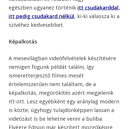
egészben ugyanez történik
itt csudakarddal
,
itt pedig csudakard nélkül
, ki-ki válassza ki a
szívéhez kedvesebbet.
Képalkotás
A mesevilágban videófelvételek készítésére
nemigen fogunk példát találni, így
ismeretterjesztő filmes mesét
értelemszerűen nem találtam, de a
képalkotás, megörökítés azért megjelenik
itt-ott. Lesz egyébként egy aránylag modern
is közte, úgyhogy tulajdonképpen lassan a
videózást is be lehetne venni a buliba.
Elvégre Edison már készített mozgóképre