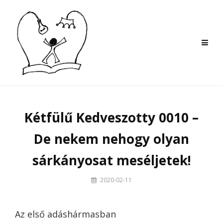
Skip
to
content
Kétfülű Kedveszotty 0010 –
De nekem nehogy olyan
sárkányosat meséljetek!
By
2020-02-11
Szilvi
Az első adáshármasban