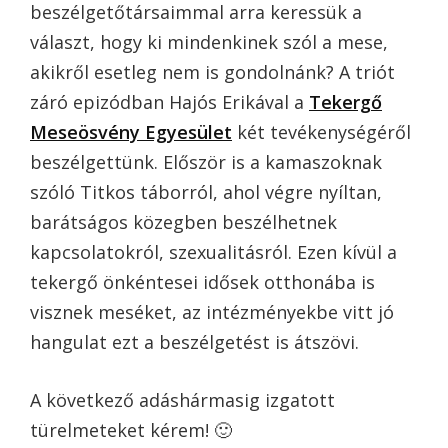
beszélgetőtársaimmal arra keressük a
választ, hogy ki mindenkinek szól a mese,
akikről esetleg nem is gondolnánk? A triót
záró epizódban Hajós Erikával a
Tekergő
Meseösvény Egyesület
két tevékenységéről
beszélgettünk. Először is a kamaszoknak
szóló Titkos táborról, ahol végre nyíltan,
barátságos közegben beszélhetnek
kapcsolatokról, szexualitásról. Ezen kívül a
tekergő önkéntesei idősek otthonába is
visznek meséket, az intézményekbe vitt jó
hangulat ezt a beszélgetést is átszövi.
A következő adáshármasig izgatott
türelmeteket kérem! 🙂