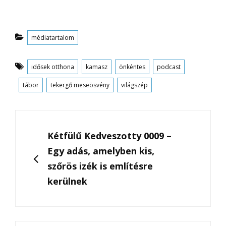
Categories
médiatartalom
Tags
idősek otthona
kamasz
önkéntes
podcast
tábor
tekergő meseösvény
világszép
Post
navigation
PREVIOUS
Kétfülű Kedveszotty 0009 –
Egy adás, amelyben kis,
szőrös izék is említésre
kerülnek